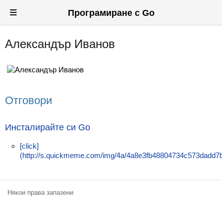
≡
Програмиране с Go
Александър Иванов
Вход
Регистрация
Новини
Отговори
Материали
Задачи
Инсталирайте си Go
Предизвикателства
[click]
(http://s.quickmeme.com/img/4a/4a8e3fb48804734c573dadd7
Хитринки
Форуми
Някои права запазени
Потребители