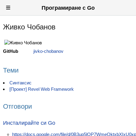
≡
Програмиране с Go
Живко Чобанов
Вход
Регистрация
GitHub
jivko-chobanov
Новини
Материали
Теми
Задачи
Синтаксис
[Проект] Revel Web Framework
Предизвикателства
Хитринки
Отговори
Форуми
Инсталирайте си Go
Потребители
https://docs.google.com/file/d/0B3up5lOP7WmeQktxbXIxU0xpb