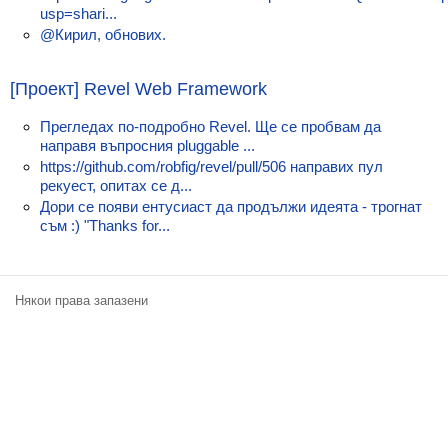
Класация
usp=shari...
@Кирил, обнових.
Екип
[Проект] Revel Web Framework
Прегледах по-подробно Revel. Ще се пробвам да
направя въпросния pluggable ...
https://github.com/robfig/revel/pull/506 направих пул
рекуест, опитах се д...
Дори се появи ентусиаст да продължи идеята - трогнат
съм :) "Thanks for...
Някои права запазени